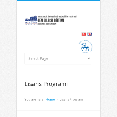
İçeriğe
Navigasyona
atla
atla
Lisans Programı
You are here:
Home
Lisans Programı