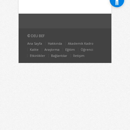
© DEU BEF
Ana Sayfa
Hakkında
Akademik Kadro
Kalite
Araştırma
Eğitim
Öğrenci
Etkinlikler
Bağlantılar
İletişim