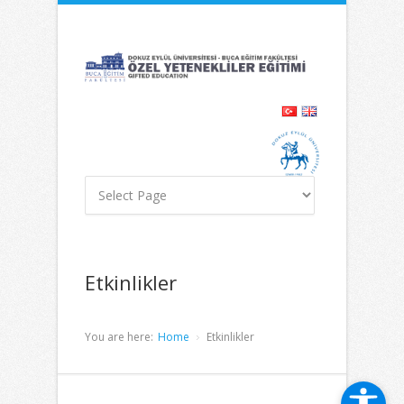
İçeriğe
Navigasyona
atla
atla
Etkinlikler
You are here:
Home
Etkinlikler