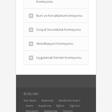
Komisyonu
Burs ve Konaklama Komisyonu
Sosyal Sorumluluk Komisyonu
Akreditasyon Komisyonu
Uygulamalı Dersler Komisyonu
© DEU BEF
Ana Sayfa
Hakkında
Akademik Kadro
Kalite
Araştırma
Eğitim
Öğrenci
Etkinlikler
Bağlantılar
İletişim