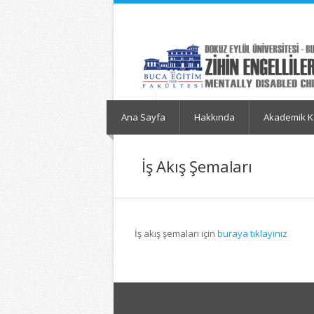
İçeriğe
Navigasyona
atla
atla
Ana Sayfa
Hakkında
Akademik K
İş Akış Şemaları
İş akış şemaları için
buraya tıklayınız