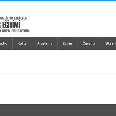
adro
Kalite
Araştırma
Eğitim
Öğrenci
Etkinli