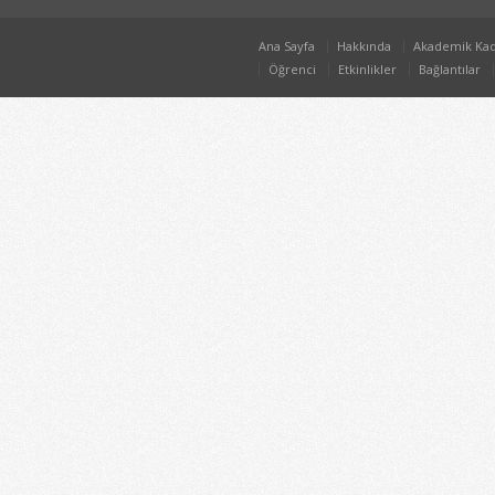
Ana Sayfa
Hakkında
Akademik Ka
Öğrenci
Etkinlikler
Bağlantılar