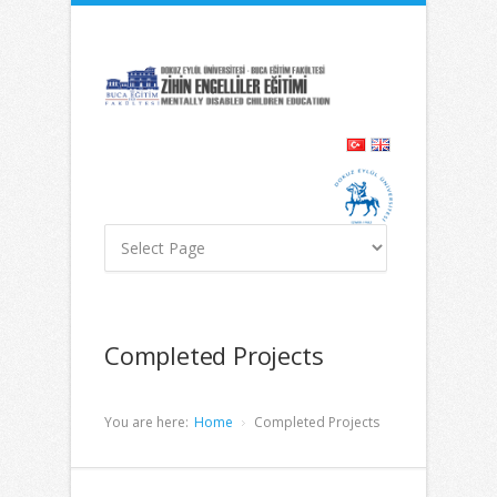
İçeriğe
Navigasyona
atla
atla
Completed Projects
You are here:
Home
Completed Projects