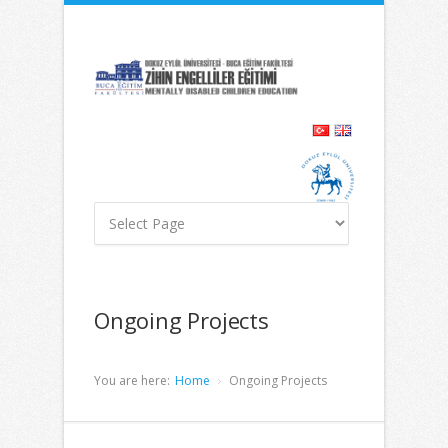
İçeriğe
Navigasyona
atla
atla
Ongoing Projects
You are here:
Home
Ongoing Projects