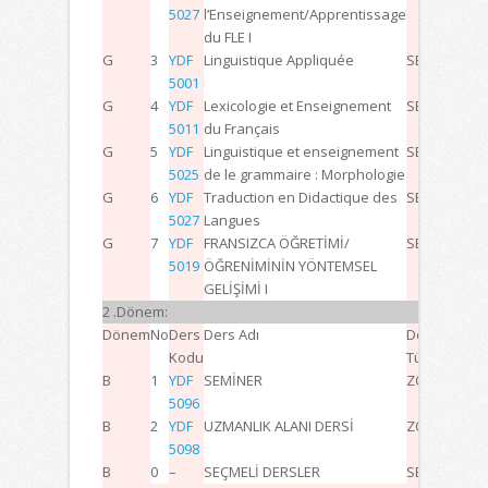
5027
l’Enseignement/Apprentissage
du FLE I
G
3
YDF
Linguistique Appliquée
SEÇMELİ
3
0
5001
G
4
YDF
Lexicologie et Enseignement
SEÇMELİ
3
0
5011
du Français
G
5
YDF
Linguistique et enseignement
SEÇMELİ
3
0
5025
de le grammaire : Morphologie
G
6
YDF
Traduction en Didactique des
SEÇMELİ
3
0
5027
Langues
G
7
YDF
FRANSIZCA ÖĞRETİMİ/
SEÇMELİ
3
0
5019
ÖĞRENİMİNİN YÖNTEMSEL
GELİŞİMİ I
2 .Dönem:
Dönem
No
Ders
Ders Adı
Ders
D
Kodu
Türü
B
1
YDF
SEMİNER
ZORUNLU
0
2
5096
B
2
YDF
UZMANLIK ALANI DERSİ
ZORUNLU
2
0
5098
B
0
–
SEÇMELİ DERSLER
SEÇMELİ
–
–