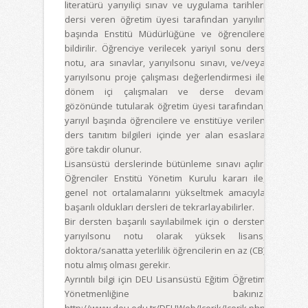
literatürü yarıyıliçi sınav ve uygulama tarihleri
dersi veren öğretim üyesi tarafından yarıyılın
başında Enstitü Müdürlüğüne ve öğrencilere
bildirilir. Öğrenciye verilecek yariyıl sonu ders
notu, ara sınavlar, yarıyılsonu sınavı, ve/veya
yarıyılsonu proje çalışması değerlendirmesi ile
dönem içi çalışmaları ve derse devamı
gözönünde tutularak öğretim üyesi tarafından,
yarıyıl başında öğrencilere ve enstitüye verilen
ders tanıtım bilgileri içinde yer alan esaslara
göre takdir olunur.
Lisansüstü derslerinde bütünleme sınavı açılır.
Öğrenciler Enstitü Yönetim Kurulu kararı ile,
genel not ortalamalarını yükseltmek amacıyla
başarılı oldukları dersleri de tekrarlayabilirler.
Bir dersten başarılı sayılabilmek için o dersten
yarıyılsonu notu olarak yüksek lisans,
doktora/sanatta yeterlilik öğrencilerin en az (CB)
notu almış olması gerekir.
Ayrıntılı bilgi için DEU Lisansüstü Eğitim Öğretim
Yönetmenliğine bakınız.