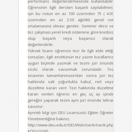
performans değerlendirmesinde kullanılabilir.
Öğrencinin ilgili dersten başarılı sayılabilmesi
için bu notun en az 100 üzerinden 75 ( 4.00
üzerinden en az 2.50 ağırlıklı genel not
ortalamasını) olması gerekir. Seminer dersi ve
tez çalışması yerel kredi sistemine göre kredisiz
olup başarılı veya başarısız olarak
değerlendirilir.
Yüksek lisans öğrencisi tezi ile ilgili elde ettiği
sonuçları, ilgili enstitünün tez yazım kurallarına
uygun biçimde yazmak ve tezini jüri önünde
sözlü olarak savunmak zorundadır. Tez
sınavının tamamlanmasından sonra jüri tez
hakkında salt çoğunlukla kabul, red veya
düzeltme kararı verir. Tezi hakkında düzeltme
kararı verilen öğrenci en geç üç ay içinde
gereğini yaparak tezini aynı jüri önünde tekrar
savunur.
Ayrıntılı bilgi için DEU Lisansüstü Eğitim Öğretim
Yönetmenliğine bakınız.
http://www.deu.edu.tr/DEUWeb/Icerik/Icerik.php
KOD=13260