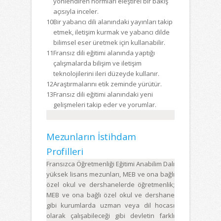
yönlendiren normları eleştirel bir bakış
açısıyla inceler.
10
Bir yabancı dili alanındaki yayınları takip
etmek, iletişim kurmak ve yabancı dilde
bilimsel eser üretmek için kullanabilir.
11
Fransız dili eğitimi alanında yaptığı
çalışmalarda bilişim ve iletişim
teknolojilerini ileri düzeyde kullanır.
12
Araştırmalarını etik zeminde yürütür.
13
Fransız dili eğitimi alanındaki yeni
gelişmeleri takip eder ve yorumlar.
Mezunların İstihdam
Profilleri
Fransızca Öğretmenliği Eğitimi Anabilim Dalı
yüksek lisans mezunları, MEB ve ona bağlı
özel okul ve dershanelerde öğretmenlik;
MEB ve ona bağlı özel okul ve dershane
gibi kurumlarda uzman veya dil hocası
olarak çalışabileceği gibi devletin farklı