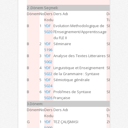
TOPLA
2 .Dönem Seçmeli:
Dönem
No
Ders
Ders Adı
Ders
D
Kodu
Türü
B
1
YDF
Evolution Methodologique de
SEÇMELİ
3
0
5020
l’Enseignement/Apprentissage
du FLE II
B
2
YDF
Séminaire
SEÇMELİ
0
0
5196
B
3
YDF
Analyse des Textes Litteraires
SEÇMELİ
3
0
5002
B
4
YDF
Linguistique et Enseignement
SEÇMELİ
3
0
5022
de la Grammaire : Syntaxe
B
5
YDF
Sémiotique générale
SEÇMELİ
3
0
5024
B
6
YDF
Probl’mes de Syntaxe
SEÇMELİ
3
0
5026
Française
3.Dönem:
Dönem
No
Ders
Ders Adı
Ders
D
Kodu
Türü
G
1
YDF
TEZ ÇALIŞMASI
ZORUNLU
0
0
5099