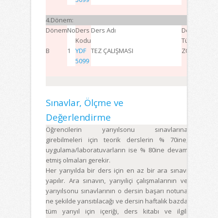
TOPLA
4.Dönem:
Dönem
No
Ders
Ders Adı
Ders
D
Kodu
Türü
B
1
YDF
TEZ ÇALIŞMASI
ZORUNLU
0
0
5099
TOPLA
Sınavlar, Ölçme ve
Değerlendirme
Öğrencilerin yarıyılsonu sınavlarına
girebilmeleri için teorik derslerin % 70ine,
uygulama/laboratuvarların ise % 80ine devam
etmiş olmaları gerekir.
Her yarıyılda bir ders için en az bir ara sınavı
yapılır. Ara sınavın, yarıyıliçi çalışmalarının ve
yarıyılsonu sınavlarının o dersin başarı notuna
ne şekilde yansıtılacağı ve dersin haftalık bazda
tüm yarıyıl için içeriği, ders kitabı ve ilgili