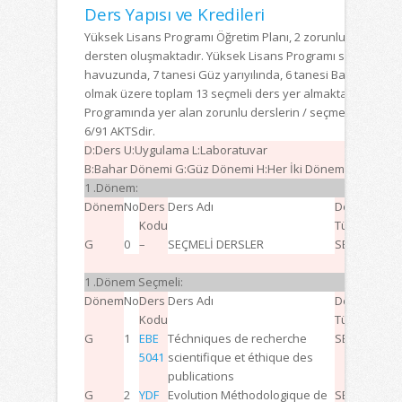
Ders Yapısı ve Kredileri
Yüksek Lisans Programı Öğretim Planı, 2 zorunlu ve 13 seç
dersten oluşmaktadır. Yüksek Lisans Programı seçmeli der
havuzunda, 7 tanesi Güz yarıyılında, 6 tanesi Bahar yarıyıl
olmak üzere toplam 13 seçmeli ders yer almaktadır. Öğret
Programında yer alan zorunlu derslerin / seçmeli derslere
6/91 AKTSdir.
D:Ders U:Uygulama L:Laboratuvar
B:Bahar Dönemi G:Güz Dönemi H:Her İki Dönem
1 .Dönem:
Dönem
No
Ders
Ders Adı
Ders
D
Kodu
Türü
G
0
–
SEÇMELİ DERSLER
SEÇMELİ
–
–
TOPLA
1 .Dönem Seçmeli:
Dönem
No
Ders
Ders Adı
Ders
D
Kodu
Türü
G
1
EBE
Téchniques de recherche
SEÇMELİ
3
0
5041
scientifique et éthique des
publications
G
2
YDF
Evolution Méthodologique de
SEÇMELİ
3
0