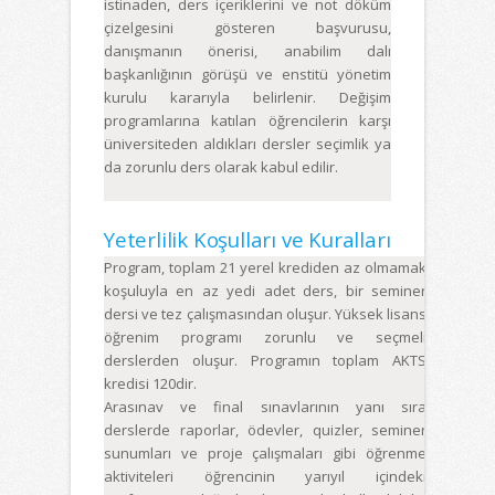
istinaden, ders içeriklerini ve not döküm
çizelgesini gösteren başvurusu,
danışmanın önerisi, anabilim dalı
başkanlığının görüşü ve enstitü yönetim
kurulu kararıyla belirlenir. Değişim
programlarına katılan öğrencilerin karşı
üniversiteden aldıkları dersler seçimlik ya
da zorunlu ders olarak kabul edilir.
Yeterlilik Koşulları ve Kuralları
Program, toplam 21 yerel krediden az olmamak
koşuluyla en az yedi adet ders, bir seminer
dersi ve tez çalışmasından oluşur. Yüksek lisans
öğrenim programı zorunlu ve seçmeli
derslerden oluşur. Programın toplam AKTS
kredisi 120dir.
Arasınav ve final sınavlarının yanı sıra
derslerde raporlar, ödevler, quizler, seminer
sunumları ve proje çalışmaları gibi öğrenme
aktiviteleri öğrencinin yarıyıl içindeki