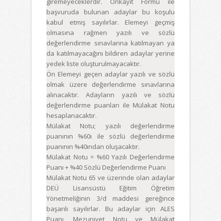
giremeyeceklerdir. Önkayıt Formu ile
başvuruda bulunan adaylar bu koşulu
kabul etmiş sayılırlar. Elemeyi geçmiş
olmasına rağmen yazılı ve sözlü
değerlendirme sınavlarına katılmayan ya
da katılmayacağını bildiren adaylar yerine
yedek liste oluşturulmayacaktır.
Ön Elemeyi geçen adaylar yazılı ve sözlü
olmak üzere değerlendirme sınavlarına
alınacaktır. Adayların yazılı ve sözlü
değerlendirme puanları ile Mülakat Notu
hesaplanacaktır.
Mülakat Notu; yazılı değerlendirme
puanının %60ı ile sözlü değerlendirme
puanının %40ından oluşacaktır.
Mülakat Notu = %60 Yazılı Değerlendirme
Puanı + %40 Sözlü Değerlendirme Puanı
Mülakat Notu 65 ve üzerinde olan adaylar
DEÜ Lisansüstü Eğitim Öğretim
Yönetmeliğinin 3/d maddesi gereğince
başarılı sayılırlar. Bu adaylar için ALES
Puanı, Mezuniyet Notu ve Mülakat