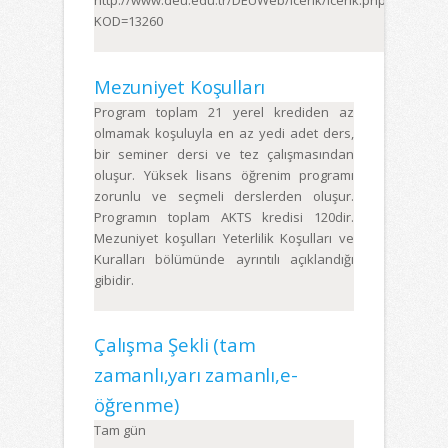
http://www.deu.edu.tr/DEUWeb/Icerik/Icerik.php
KOD=13260
Mezuniyet Koşulları
Program toplam 21 yerel krediden az
olmamak koşuluyla en az yedi adet ders,
bir seminer dersi ve tez çalışmasından
oluşur. Yüksek lisans öğrenim programı
zorunlu ve seçmeli derslerden oluşur.
Programın toplam AKTS kredisi 120dir.
Mezuniyet koşulları Yeterlilik Koşulları ve
Kuralları bölümünde ayrıntılı açıklandığı
gibidir.
Çalışma Şekli (tam
zamanlı,yarı zamanlı,e-
öğrenme)
Tam gün