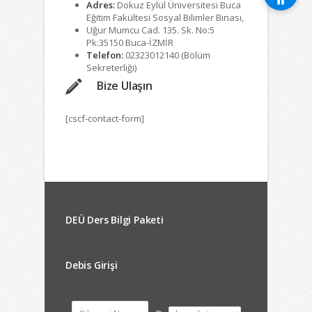
Adres:
Dokuz Eylül Üniversitesi Buca
Eğitim Fakültesi Sosyal Bilimler Binası,
Uğur Mumcu Cad. 135. Sk. No:5
Pk:35150 Buca-İZMİR
Telefon:
02323012140 (Bölüm
Sekreterliği)
Bize Ulaşın
[cscf-contact-form]
DEÜ Ders Bilgi Paketi
Debis Girişi