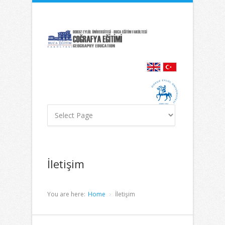
İçeriğe
Navigasyona
atla
atla
İletişim
You are here:
Home
İletişim