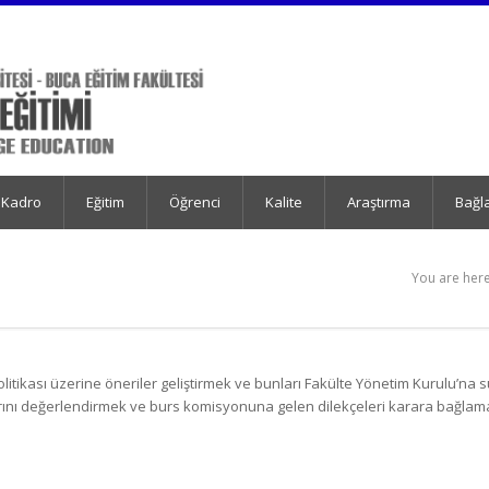
 Kadro
Eğitim
Öğrenci
Kalite
Araştırma
Bağla
You are here
litikası üzerine öneriler geliştirmek ve bunları Fakülte Yönetim Kurulu’na
rını değerlendirmek ve burs komisyonuna gelen dilekçeleri karara bağlam