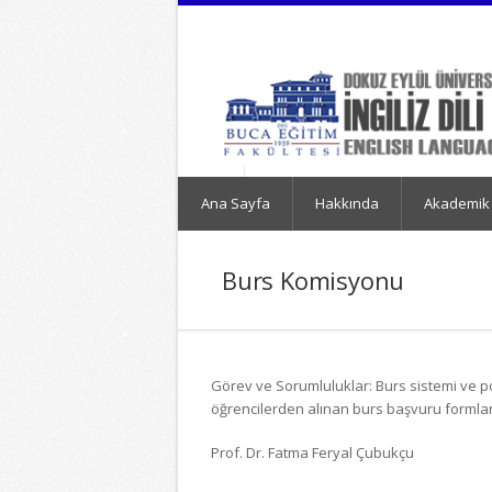
İçeriğe
Navigasyona
atla
atla
Ana Sayfa
Hakkında
Akademik
Burs Komisyonu
Görev ve Sorumluluklar: Burs sistemi ve po
öğrencilerden alınan burs başvuru formla
Prof. Dr. Fatma Feryal Çubukçu