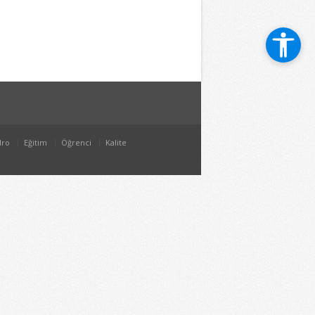
dro
Eğitim
Öğrenci
Kalite