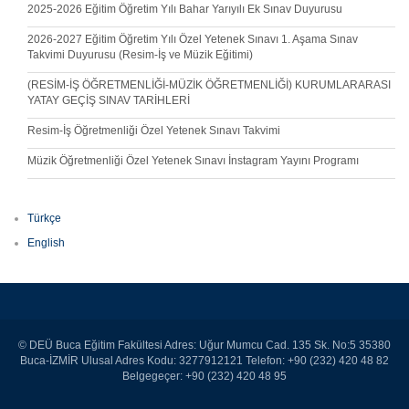
2025-2026 Eğitim Öğretim Yılı Bahar Yarıyılı Ek Sınav Duyurusu
2026-2027 Eğitim Öğretim Yılı Özel Yetenek Sınavı 1. Aşama Sınav
Takvimi Duyurusu (Resim-İş ve Müzik Eğitimi)
(RESİM-İŞ ÖĞRETMENLİĞİ-MÜZİK ÖĞRETMENLİĞİ) KURUMLARARASI
YATAY GEÇİŞ SINAV TARİHLERİ
Resim-İş Öğretmenliği Özel Yetenek Sınavı Takvimi
Müzik Öğretmenliği Özel Yetenek Sınavı İnstagram Yayını Programı
Türkçe
English
© DEÜ Buca Eğitim Fakültesi Adres: Uğur Mumcu Cad. 135 Sk. No:5 35380
Buca-İZMİR Ulusal Adres Kodu: 3277912121 Telefon: +90 (232) 420 48 82
Belgegeçer: +90 (232) 420 48 95