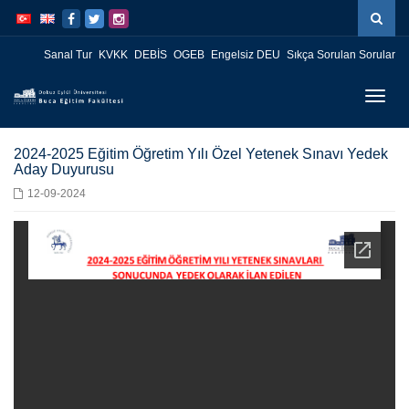
İçeriğe
Navigasyona
atla
atla
Sanal Tur
KVKK
DEBİS
OGEB
Engelsiz DEU
Sıkça Sorulan Sorular
Menüy
Geç
2024-2025 Eğitim Öğretim Yılı Özel Yetenek Sınavı Yedek
Aday Duyurusu
12-09-2024