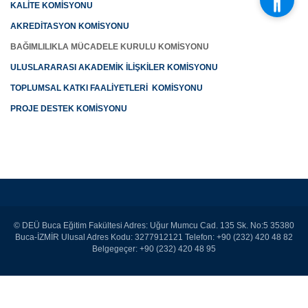
KALİTE KOMİSYONU
AKREDİTASYON KOMİSYONU
BAĞIMLILIKLA MÜCADELE KURULU KOMİSYONU
ULUSLARARASI AKADEMİK İLİŞKİLER KOMİSYONU
TOPLUMSAL KATKI FAALİYETLERİ KOMİSYONU
PROJE DESTEK KOMİSYONU
© DEÜ Buca Eğitim Fakültesi Adres: Uğur Mumcu Cad. 135 Sk. No:5 35380
Buca-İZMİR Ulusal Adres Kodu: 3277912121 Telefon: +90 (232) 420 48 82
Belgegeçer: +90 (232) 420 48 95