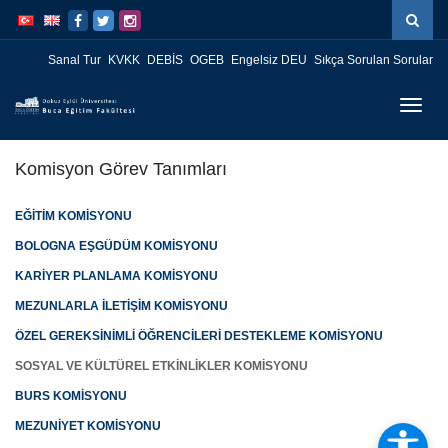
İçeriğe
Navigasyona
atla
atla
Sanal Tur
KVKK
DEBİS
OGEB
Engelsiz DEU
Sıkça Sorulan Sorular
Menüy
Geç
Komisyon Görev Tanımları
EĞİTİM KOMİSYONU
BOLOGNA EŞGÜDÜM KOMİSYONU
KARİYER PLANLAMA KOMİSYONU
MEZUNLARLA İLETİŞİM KOMİSYONU
ÖZEL GEREKSİNİMLİ ÖĞRENCİLERİ DESTEKLEME KOMİSYONU
SOSYAL VE KÜLTÜREL ETKİNLİKLER KOMİSYONU
BURS KOMİSYONU
MEZUNİYET KOMİSYONU