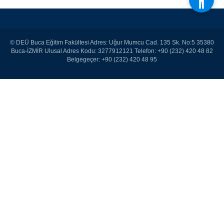
© DEÜ Buca Eğitim Fakültesi Adres: Uğur Mumcu Cad. 135 Sk. No:5 35380
Buca-İZMİR Ulusal Adres Kodu: 3277912121 Telefon: +90 (232) 420 48 82
Belgegeçer: +90 (232) 420 48 95