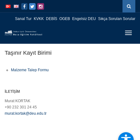
İçeriğe
Navigasyona
atla
atla
Sanal Tur
KVKK
DEBİS
OGEB
Engelsiz DEU
Sıkça Sorulan Sorular
Menüy
Geç
Taşınır Kayıt Birimi
Malzeme Talep Formu
İLETİŞİM
Murat KORTAK
+90 232 301 24 45
murat.kortak@deu.edu.tr