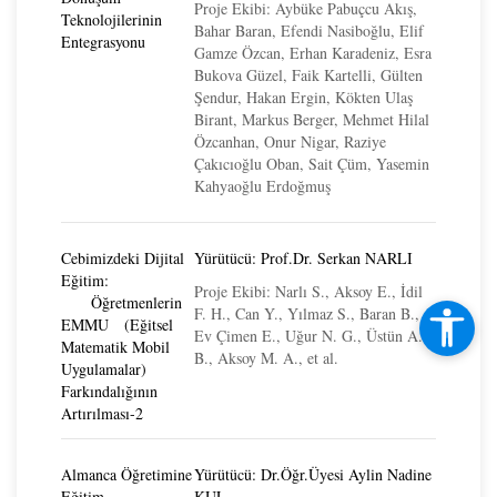
Proje Ekibi: Aybüke Pabuçcu Akış,
Teknolojilerinin
Bahar Baran, Efendi Nasiboğlu, Elif
Entegrasyonu
Gamze Özcan, Erhan Karadeniz, Esra
Bukova Güzel, Faik Kartelli, Gülten
Şendur, Hakan Ergin, Kökten Ulaş
Birant, Markus Berger, Mehmet Hilal
Özcanhan, Onur Nigar, Raziye
Çakıcıoğlu Oban, Sait Çüm, Yasemin
Kahyaoğlu Erdoğmuş
Cebimizdeki Dijital
Yürütücü: Prof.Dr. Serkan NARLI
Eğitim:
Proje Ekibi: Narlı S., Aksoy E., İdil
Öğretmenlerin
F. H., Can Y., Yılmaz S., Baran B.,
EMMU (Eğitsel
Ev Çimen E., Uğur N. G., Üstün A.
Matematik Mobil
B., Aksoy M. A., et al.
Uygulamalar)
Farkındalığının
Artırılması-2
Almanca Öğretimine
Yürütücü: Dr.Öğr.Üyesi Aylin Nadine
Eğitim
KUL