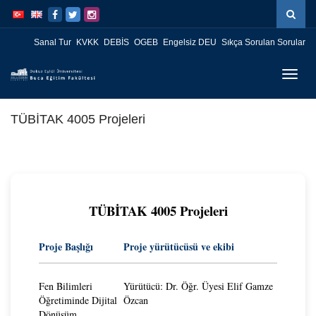
İçeriğe
Navigasyona
atla
atla
Sanal Tur
KVKK
DEBİS
OGEB
Engelsiz DEU
Sıkça Sorulan Sorular
Menüy
Geç
TÜBİTAK 4005 Projeleri
TÜBİTAK 4005 Projeleri
Proje Başlığı
Proje yürütücüsü ve ekibi
Fen Bilimleri
Yürütücü: Dr. Öğr. Üyesi Elif Gamze
Öğretiminde Dijital
Özcan
Dönüşüm