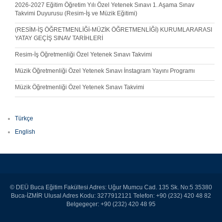
2026-2027 Eğitim Öğretim Yılı Özel Yetenek Sınavı 1. Aşama Sınav
Takvimi Duyurusu (Resim-İş ve Müzik Eğitimi)
(RESİM-İŞ ÖĞRETMENLİĞİ-MÜZİK ÖĞRETMENLİĞİ) KURUMLARARASI
YATAY GEÇİŞ SINAV TARİHLERİ
Resim-İş Öğretmenliği Özel Yetenek Sınavı Takvimi
Müzik Öğretmenliği Özel Yetenek Sınavı İnstagram Yayını Programı
Müzik Öğretmenliği Özel Yetenek Sınavı Takvimi
Türkçe
English
© DEÜ Buca Eğitim Fakültesi Adres: Uğur Mumcu Cad. 135 Sk. No:5 35380
Buca-İZMİR Ulusal Adres Kodu: 3277912121 Telefon: +90 (232) 420 48 82
Belgegeçer: +90 (232) 420 48 95