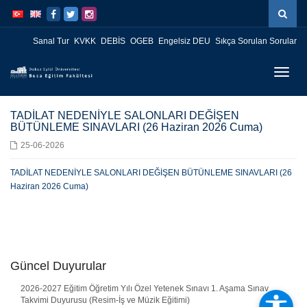
İçeriğe
Navigasyona
atla
atla
Sanal Tur
KVKK
DEBİS
OGEB
Engelsiz DEU
Sıkça Sorulan Sorular
Menüy
Geç
TADİLAT NEDENİYLE SALONLARI DEĞİŞEN
BÜTÜNLEME SINAVLARI (26 Haziran 2026 Cuma)
25-06-2026
TADİLAT NEDENİYLE SALONLARI DEĞİŞEN BÜTÜNLEME SINAVLARI (26
Haziran 2026 Cuma)
Güncel Duyurular
2026-2027 Eğitim Öğretim Yılı Özel Yetenek Sınavı 1. Aşama Sınav
Takvimi Duyurusu (Resim-İş ve Müzik Eğitimi)