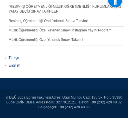
(RESİM-İŞ ÖĞRETMENLİĞİ-MÜZİK ÖĞRETMENLİĞİ) KURUMLARARASI
YATAY GEÇİŞ SINAV TARİHLERİ
Resim-İş Öğretmenliği Özel Yetenek Sınavı Takvimi
Müzik Öğretmenliği Özel Yetenek Sınavı İnstagram Yayını Programı
Müzik Öğretmenliği Özel Yetenek Sınavı Takvimi
Türkçe
English
© DEÜ Buca Eğitim Fakültesi Adres: Uğur Mumcu Cad. 135 Sk. No:5 35380
Buca-İZMİR Ulusal Adres Kodu: 3277912121 Telefon: +90 (232) 420 48 82
Belgegeçer: +90 (232) 420 48 95