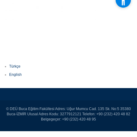
Türkçe
English
© DEÜ Buca Eğitim Fakültesi Adres: Uğur Mumcu Cad. 135 Sk. No:5 35380
Buca-İZMİR Ulusal Adres Kodu: 3277912121 Telefon: +90 (232) 420 48 82
Belgegeçer: +90 (232) 420 48 95