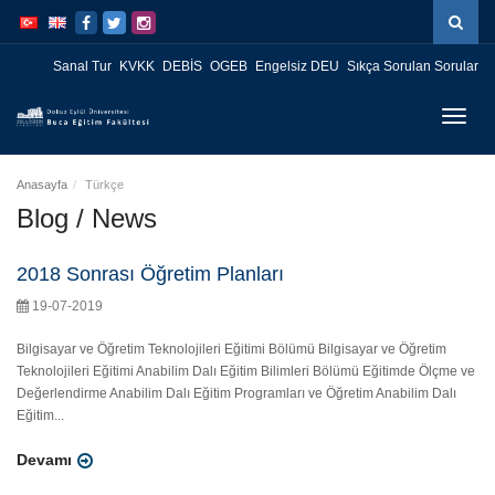
İçeriğe
Navigasyona
atla
atla
Sanal Tur
KVKK
DEBİS
OGEB
Engelsiz DEU
Sıkça Sorulan Sorular
Menüy
Geç
Anasayfa
Türkçe
Blog / News
2018 Sonrası Öğretim Planları
19-07-2019
Bilgisayar ve Öğretim Teknolojileri Eğitimi Bölümü Bilgisayar ve Öğretim
Teknolojileri Eğitimi Anabilim Dalı Eğitim Bilimleri Bölümü Eğitimde Ölçme ve
Değerlendirme Anabilim Dalı Eğitim Programları ve Öğretim Anabilim Dalı
Eğitim...
Devamı