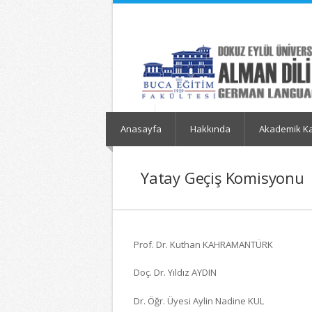
İçeriğe
Navigasyona
atla
atla
Anasayfa
Hakkında
Akademik K
Yatay Geçiş Komisyonu
Prof. Dr. Kuthan KAHRAMANTÜRK
Doç. Dr. Yıldız AYDIN
Dr. Öğr. Üyesi Aylin Nadine KUL