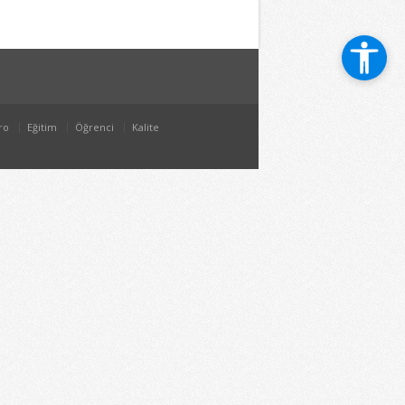
ro
Eğitim
Öğrenci
Kalite