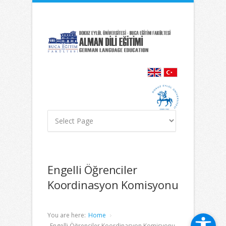
İçeriğe
Navigasyona
atla
atla
Engelli Öğrenciler
Koordinasyon Komisyonu
You are here:
Home
Engelli Öğrenciler Koordinasyon Komisyonu