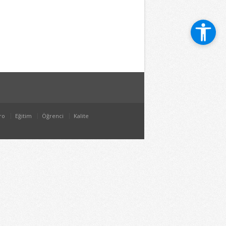
ro
Eğitim
Öğrenci
Kalite