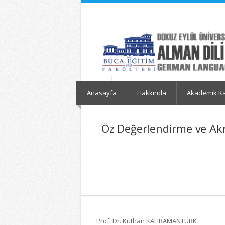
İçeriğe
Navigasyona
atla
atla
Anasayfa
Hakkında
Akademik K
Öz Değerlendirme ve A
Prof. Dr. Kuthan KAHRAMANTÜRK