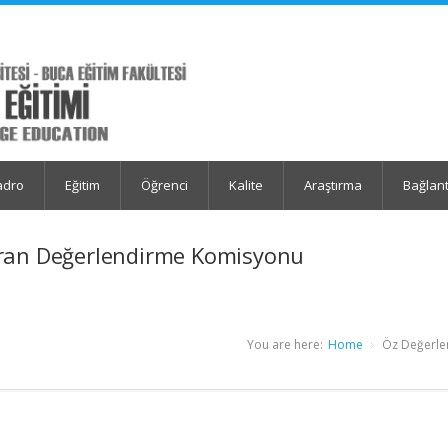
adro
Eğitim
Öğrenci
Kalite
Araştırma
Bağlant
kran Değerlendirme Komisyonu
You are here:
Home
Öz Değerle